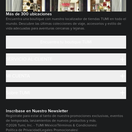
Más de 300 ubicaciones
Encuentra una boutique con nuestro localizador de tiendas TUMI en todo el
mundo. Descubre las últimas colecciones de viaje, accesorios y estilo de
vida adecuadas para aventuras cercanas y lejanas.
Encuentra tu boutique TUMI
SERVICIO AL CLIENTE
MI CUENTA
Sobre TUMI
Inscríbase en Nuestro Newsletter
Regístrate para estar al tanto de nuestra promociones exclusivas, eventos
de temporada, lanzamientos de nuevos productos y más.
©2026 Tumi, Inc. - TUMI México
|
Términos & Condiciones
|
Política de Privacidad
|
Legales Promocionales
|