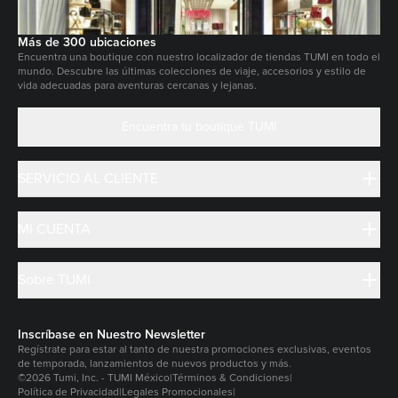
Más de 300 ubicaciones
Encuentra una boutique con nuestro localizador de tiendas TUMI en todo el
mundo. Descubre las últimas colecciones de viaje, accesorios y estilo de
vida adecuadas para aventuras cercanas y lejanas.
Encuentra tu boutique TUMI
SERVICIO AL CLIENTE
MI CUENTA
Sobre TUMI
Inscríbase en Nuestro Newsletter
Regístrate para estar al tanto de nuestra promociones exclusivas, eventos
de temporada, lanzamientos de nuevos productos y más.
©2026 Tumi, Inc. - TUMI México
|
Términos & Condiciones
|
Política de Privacidad
|
Legales Promocionales
|