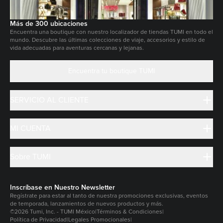
Más de 300 ubicaciones
Encuentra una boutique con nuestro localizador de tiendas TUMI en todo el
mundo. Descubre las últimas colecciones de viaje, accesorios y estilo de
vida adecuadas para aventuras cercanas y lejanas.
Encuentra tu boutique TUMI
SERVICIO AL CLIENTE
MI CUENTA
Sobre TUMI
Inscríbase en Nuestro Newsletter
Regístrate para estar al tanto de nuestra promociones exclusivas, eventos
de temporada, lanzamientos de nuevos productos y más.
©2026 Tumi, Inc. - TUMI México
|
Términos & Condiciones
|
Política de Privacidad
|
Legales Promocionales
|